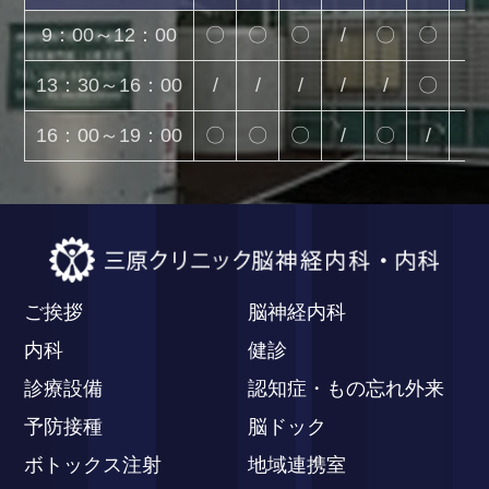
9：00～12：00
〇
〇
〇
/
〇
〇
/
13：30～16：00
/
/
/
/
/
〇
/
16：00～19：00
〇
〇
〇
/
〇
/
/
ご挨拶
脳神経内科
内科
健診
診療設備
認知症・もの忘れ外来
予防接種
脳ドック
ボトックス注射
地域連携室