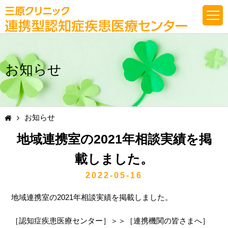
t
o
g
g
l
e
n
お知らせ
a
v
i
g
a
t
お知らせ
i
o
n
地域連携室の2021年相談実績を掲
載しました。
2022-05-16
地域連携室の2021年相談実績を掲載しました。
［認知症疾患医療センター］＞＞［連携機関の皆さまへ］