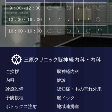
9：00～12：00
〇
〇
〇
/
〇
〇
/
13：30～16：00
/
/
/
/
/
〇
/
16：00～19：00
〇
〇
〇
/
〇
/
/
ご挨拶
脳神経内科
内科
健診
診療設備
認知症・もの忘れ外来
予防接種
脳ドック
ボトックス注射
地域連携室