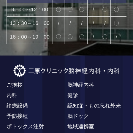
9：00～12：00
〇
〇
〇
/
〇
〇
/
13：30～16：00
/
/
/
/
/
〇
/
16：00～19：00
〇
〇
〇
/
〇
/
/
ご挨拶
脳神経内科
内科
健診
診療設備
認知症・もの忘れ外来
予防接種
脳ドック
ボトックス注射
地域連携室